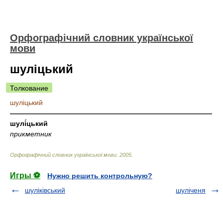
Орфографічний словник української
мови
шуліцький
Толкование
шуліцький
—————————————————————————————
шулі́цький
прикметник
Орфографічний словник української мови
.
2005
.
Игры ⚽
Нужно решить контрольную?
шуліківський
шуліченя